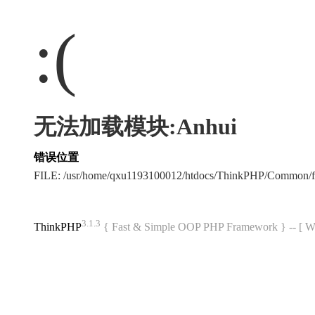
:(
无法加载模块:Anhui
错误位置
FILE: /usr/home/qxu1193100012/htdocs/ThinkPHP/Common/
3.1.3
ThinkPHP
{ Fast & Simple OOP PHP Framework } -- 