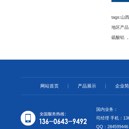
tags
地区产
硫酸铝
网站首页
产品展示
企业简
国内业务：
司经理 手机：1360
QQ：28459944