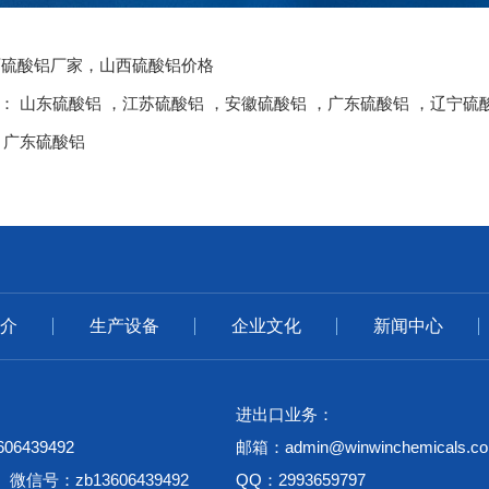
:山西硫酸铝厂家，山西硫酸铝价格
品：
山东硫酸铝
，
江苏硫酸铝
，
安徽硫酸铝
，
广东硫酸铝
，
辽宁硫
，
广东硫酸铝
介
生产设备
企业文化
新闻中心
进出口业务：
6439492
邮箱：admin@winwinchemicals.c
6 微信号：zb13606439492
QQ：2993659797