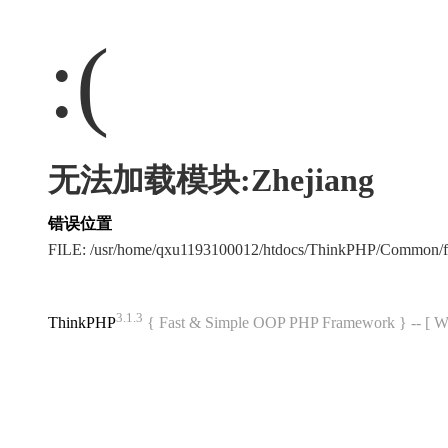
:(
无法加载模块:Zhejiang
错误位置
FILE: /usr/home/qxu1193100012/htdocs/ThinkPHP/Common/
3.1.3
ThinkPHP
{ Fast & Simple OOP PHP Framework } -- 